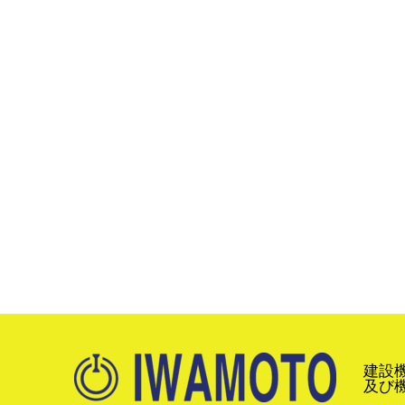
建設
及び