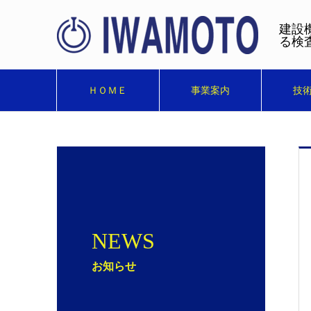
建設
る検
ＨＯＭＥ
事業案内
技
NEWS
お知らせ