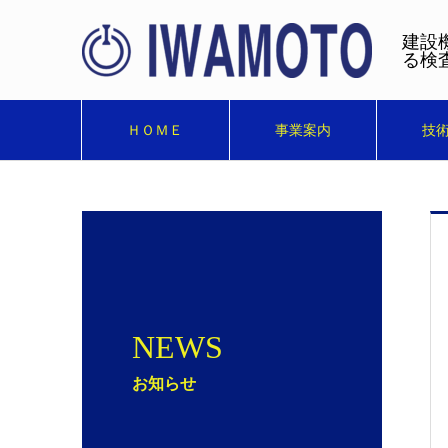
建設
る検
ＨＯＭＥ
事業案内
技
NEWS
お知らせ